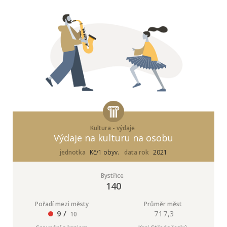
Kultura - výdaje
Výdaje na kulturu na osobu
jednotka
Kč/1 obyv.
data rok
2021
Bystřice
140
Pořadí mezi městy
Průměr měst
9 /
717,3
10