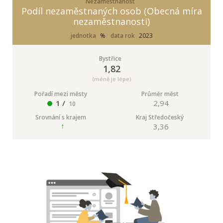
Nezaměstnanost
Podíl nezaměstnaných osob (Obecná míra
nezaměstnanosti)
jednotka
%
data rok
2023
Bystřice
1,82
(méně je lépe)
Pořadí mezi městy
Průměr měst
1 /
2,94
10
Srovnání s krajem
Kraj Středočeský
3,36