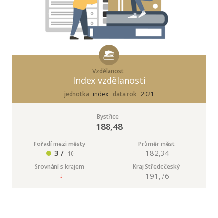
Vzdělanost
Index vzdělanosti
jednotka
index
data rok
2021
Bystřice
188,48
Pořadí mezi městy
Průměr měst
3 /
182,34
10
Srovnání s krajem
Kraj Středočeský
191,76