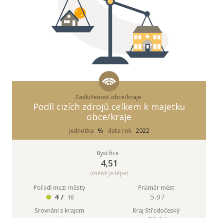
Zadluženost obce/kraje
Podíl cizích zdrojů celkem k majetku
obce/kraje
jednotka
%
data rok
2022
Bystřice
4,51
(méně je lépe)
Pořadí mezi městy
Průměr měst
4 /
5,97
10
Srovnání s krajem
Kraj Středočeský