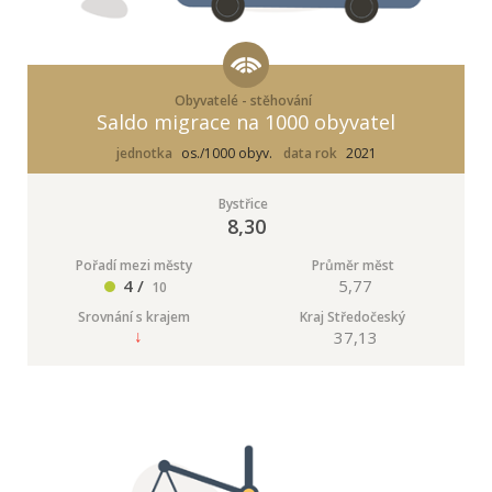
Obyvatelé - stěhování
Saldo migrace na 1000 obyvatel
jednotka
os./1000 obyv.
data rok
2021
Bystřice
8,30
Pořadí mezi městy
Průměr měst
4 /
5,77
10
Srovnání s krajem
Kraj Středočeský
37,13