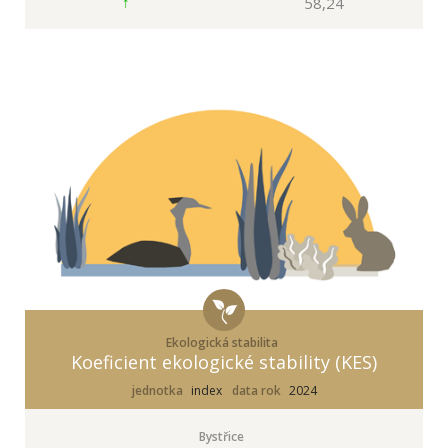
58,24
Ekologická stabilita
Koeficient ekologické stability (KES)
jednotka
index
data rok
2024
Bystřice