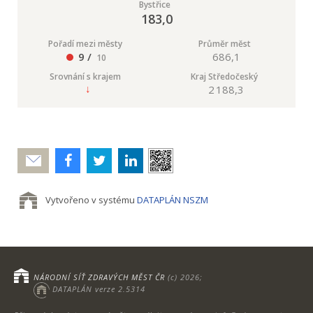
Bystřice
183,0
Pořadí mezi městy
Průměr měst
9 /
686,1
10
Srovnání s krajem
Kraj Středočeský
2 188,3
Poslat
Vytvořeno v systému
DATAPLÁN NSZM
NÁRODNÍ SÍŤ ZDRAVÝCH MĚST ČR
(c) 2026;
DATAPLÁN verze 2.5314