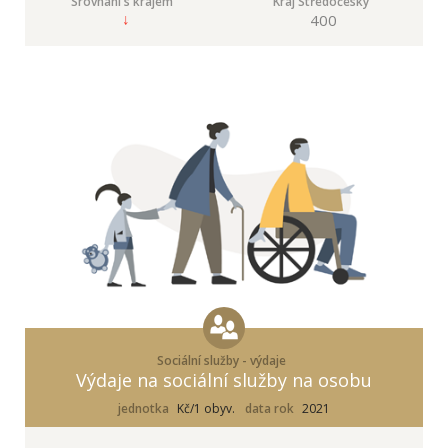
Srovnání s krajem
Kraj Středočeský
400
Sociální služby - výdaje
Výdaje na sociální služby na osobu
jednotka
Kč/1 obyv.
data rok
2021