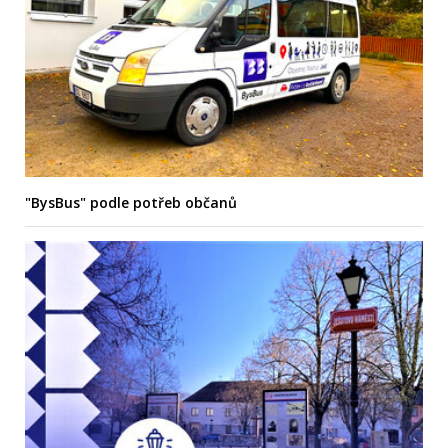
"BysBus" podle potřeb občanů