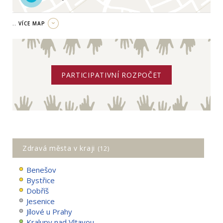
.. VÍCE MAP
PARTICIPATIVNÍ ROZPOČET
Zdravá města v kraji
(12)
Benešov
Bystřice
Dobříš
Jesenice
Jílové u Prahy
Kralupy nad Vltavou