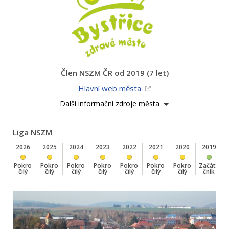
Člen NSZM ČR od 2019 (7 let)
Hlavní web města
Další informační zdroje města
Liga NSZM
2026
2025
2024
2023
2022
2021
2020
2019
Pokro
Pokro
Pokro
Pokro
Pokro
Pokro
Pokro
Začáte
čilý
čilý
čilý
čilý
čilý
čilý
čilý
čník