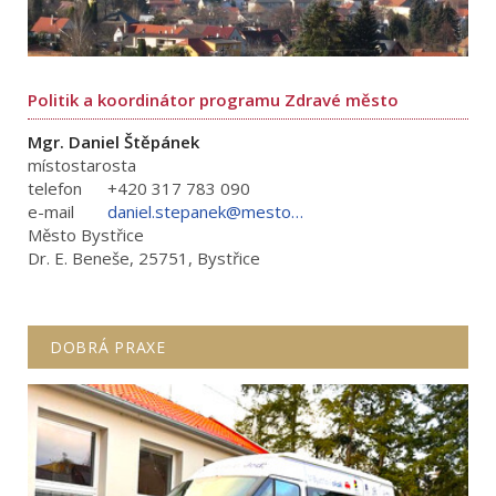
Politik a koordinátor programu Zdravé město
Mgr. Daniel Štěpánek
místostarosta
telefon
+420 317 783 090
e-mail
daniel.stepanek@mestobystrice.cz
Město Bystřice
Dr. E. Beneše, 25751, Bystřice
DOBRÁ PRAXE