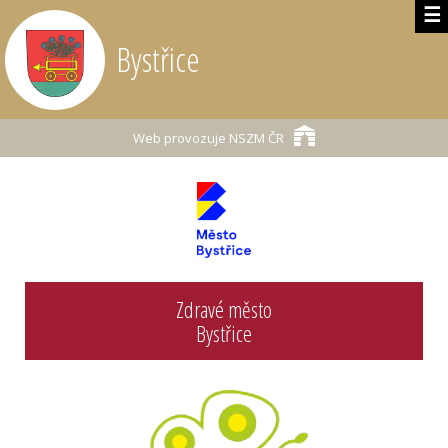
☰
Bystřice
Web provozuje
NSZM ČR
Zdravé město
Bystřice