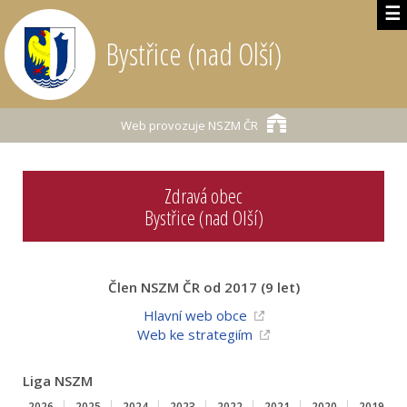
☰
Bystřice (nad Olší)
Web provozuje
NSZM ČR
Zdravá obec
Bystřice (nad Olší)
Člen NSZM ČR od 2017 (9 let)
Hlavní web obce
Web ke strategiím
Liga NSZM
2026
2025
2024
2023
2022
2021
2020
2019