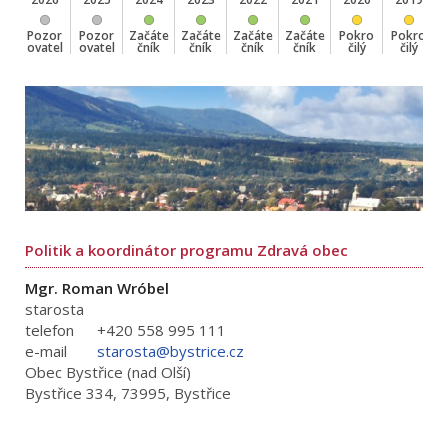
Pozor
Pozor
Začáte
Začáte
Začáte
Začáte
Pokro
Pokro
Z
ovatel
ovatel
čník
čník
čník
čník
čilý
čilý
Politik a koordinátor programu Zdravá obec
Mgr. Roman Wróbel
starosta
telefon
+420 558 995 111
e-mail
starosta@bystrice.cz
Obec Bystřice (nad Olší)
Bystřice 334, 73995, Bystřice