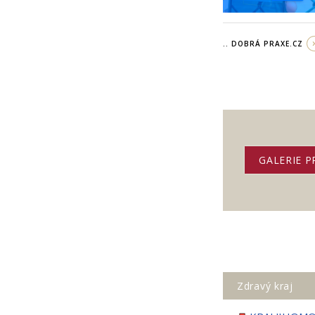
.. DOBRÁ PRAXE.CZ
GALERIE P
Zdravý kraj