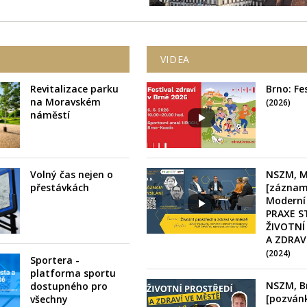
VIDEA
Revitalizace parku
Brno: Fe
na Moravském
(2026)
náměstí
Volný čas nejen o
NSZM, M
přestávkách
[záznam
Moderní
PRAXE S
ŽIVOTNÍ
A ZDRAV
(2024)
Sportera -
platforma sportu
NSZM, B
dostupného pro
[pozván
všechny