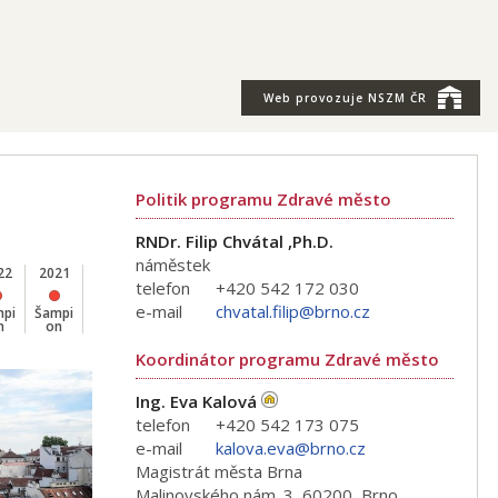
Web provozuje
NSZM ČR
Politik programu Zdravé město
RNDr. Filip Chvátal ,Ph.D.
náměstek
22
2021
2020
2019
2018
2017
2016
2015
2014
telefon
+420 542 172 030
e-mail
chvatal.filip@brno.cz
mpi
Šampi
Šampi
Šampi
Šampi
Šampi
Šampi
Šampi
Šampi
n
on
on
on
on
on
on
on
on
Koordinátor programu Zdravé město
Ing. Eva Kalová
telefon
+420 542 173 075
e-mail
kalova.eva@brno.cz
Magistrát města Brna
Malinovského nám. 3, 60200, Brno