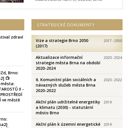
STRATEGICKÉ DOKUMENTY
stival zdraví
Vize a strategie Brno 2050
2017
-
2050
(2017)
Aktualizace informační
2020
-
2024
strategie města Brna na období
2020-2024
Zd, Brno:
2] 📺
6. Komunitní plán sociálních a
2020
-
2022
 města:
návazných služeb města Brna
TAROSTŮ II -
2020-2022
 PROSTŘEDÍ
Í ve městě
Akční plán udržitelné energetiky
2019
a klimatu (2030) - statutární
město Brno
rno:
Akční plán k územní energetické
ka2]
2019