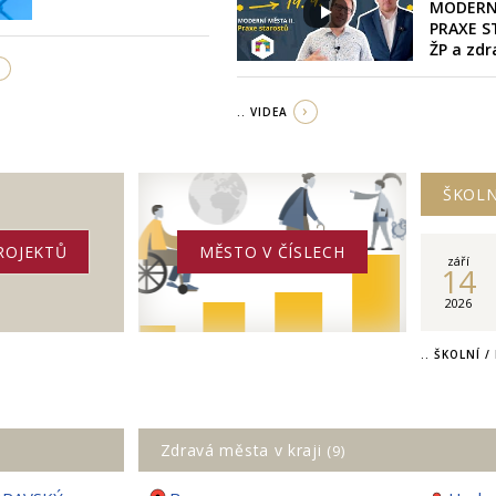
MODERN
PRAXE S
ŽP a zdr
.. VIDEA
ŠKOLN
ROJEKTŮ
MĚSTO V ČÍSLECH
září
14
2026
.. ŠKOLNÍ 
Zdravá města v kraji
(9)