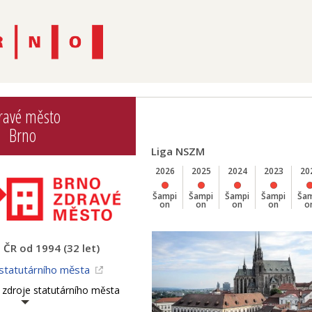
ravé město
Brno
Liga NSZM
2026
2025
2024
2023
20
Šampi
Šampi
Šampi
Šampi
Ša
on
on
on
on
o
ČR od 1994 (32 let)
statutárního města
 zdroje statutárního města