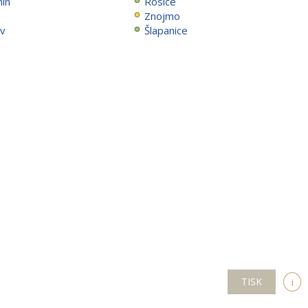
ín
Rosice
Znojmo
ov
Šlapanice
TISK
i