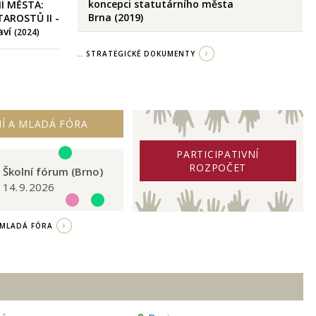
koncepci statutárního města
Í MĚSTA:
Brna (2019)
TAROSTŮ II -
aví
(2024)
.. STRATEGICKÉ DOKUMENTY
Í A MLADÁ FÓRA
PARTICIPATIVNÍ
ROZPOČET
Školní fórum (Brno)
14. 9. 2026
/ MLADÁ FÓRA