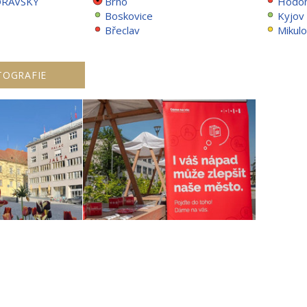
ORAVSKÝ
Brno
Hodon
Boskovice
Kyjov
Břeclav
Mikul
TOGRAFIE