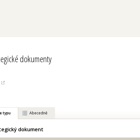
ategické dokumenty
e typu
Abecedně
ategický dokument