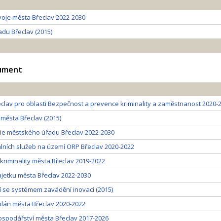
voje města Břeclav 2022-2030
adu Břeclav (2015)
kument
eclav pro oblasti Bezpečnost a prevence kriminality a zaměstnanost 2020-
 města Břeclav (2015)
ie městského úřadu Břeclav 2022-2030
álních služeb na území ORP Břeclav 2020-2022
riminality města Břeclav 2019-2022
jetku města Břeclav 2022-2030
 se systémem zavádění inovací (2015)
plán města Břeclav 2020-2022
spodářství města Břeclav 2017-2026