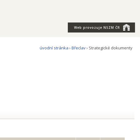
Web provozuje
NSZM ČR
úvodní stránka
›
Břeclav
› Strategické dokumenty