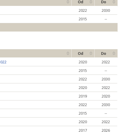
Od
Do
2022
2030
2015
--
Od
Do
2022
2020
2022
2015
--
2022
2030
2020
2022
2019
2020
2022
2030
2015
--
2020
2022
2017
2026