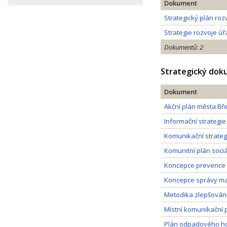
Dokument
Strategický plán roz
Strategie rozvoje úř
Dokumentů: 2
Strategický do
Dokument
Akční plán města Bř
Informační strategie
Komunikační strateg
Komunitní plán soci
Koncepce prevence k
Koncepce správy ma
Metodika zlepšování
Místní komunikační 
Plán odpadového ho