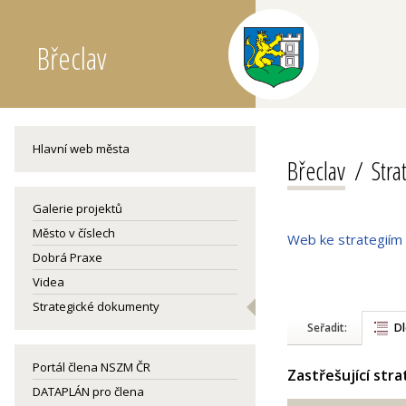
Břeclav
Hlavní web města
Břeclav
Str
Galerie projektů
Město v číslech
Web ke strategiím
Dobrá Praxe
Videa
Strategické dokumenty
Seřadit:
Dl
Portál člena NSZM ČR
Zastřešující str
DATAPLÁN pro člena