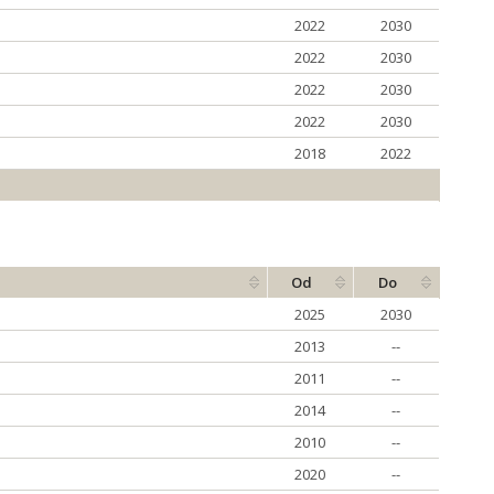
2022
2030
2022
2030
2022
2030
2022
2030
2018
2022
Od
Do
2025
2030
2013
--
2011
--
2014
--
2010
--
2020
--