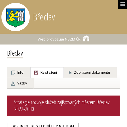
☰
Břeclav
Web provozuje
NSZM ČR
Břeclav
Info
Ke stažení
Zobrazení dokumentu
Vazby
Strategie rozvoje služeb zajišťovaných městem Břeclav
2022-2030
DOKUMENT KE STAŽENÍ [3.2 MB, PDF]