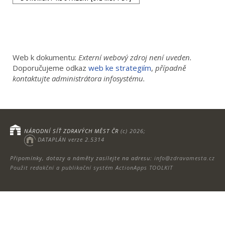
Web k dokumentu:
Externí webový zdroj není uveden.
Doporučujeme odkaz
web ke strategiím
,
případně
kontaktujte administrátora infosystému.
NÁRODNÍ SÍŤ ZDRAVÝCH MĚST ČR
(c) 2026;
DATAPLÁN verze 2.5314
Připomínky, dotazy a náměty zasílejte na adresu:
info@zdravamesta.cz
Použit redakční a publikační systém ActionApps TOOLKIT