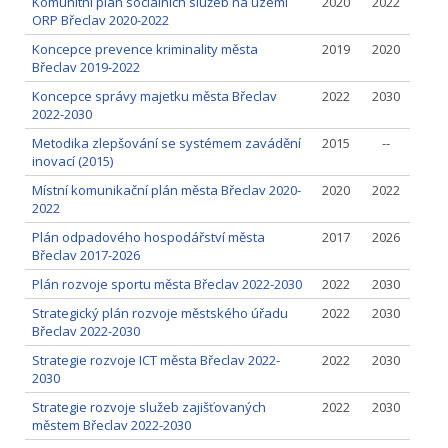
Komunitní plán sociálních služeb na území
2020
2022
ORP Břeclav 2020-2022
Koncepce prevence kriminality města
2019
2020
Břeclav 2019-2022
Koncepce správy majetku města Břeclav
2022
2030
2022-2030
Metodika zlepšování se systémem zavádění
2015
--
inovací (2015)
Místní komunikační plán města Břeclav 2020-
2020
2022
2022
Plán odpadového hospodářství města
2017
2026
Břeclav 2017-2026
Plán rozvoje sportu města Břeclav 2022-2030
2022
2030
Strategický plán rozvoje městského úřadu
2022
2030
Břeclav 2022-2030
Strategie rozvoje ICT města Břeclav 2022-
2022
2030
2030
Strategie rozvoje služeb zajišťovaných
2022
2030
městem Břeclav 2022-2030