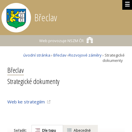
☰
Břeclav
Web provozuje
NSZM ČR
úvodní stránka
›
Břeclav
›
Rozvojové záměry
› Strategické
dokumenty
Břeclav
Strategické dokumenty
Web ke strategiím
Seřadit:
Dle typu
Abecedně