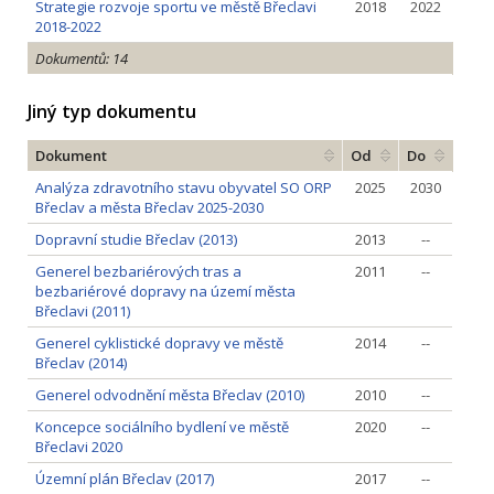
Strategie rozvoje sportu ve městě Břeclavi
2018
2022
2018-2022
Dokumentů: 14
Jiný typ dokumentu
Dokument
Od
Do
Analýza zdravotního stavu obyvatel SO ORP
2025
2030
Břeclav a města Břeclav 2025-2030
Dopravní studie Břeclav (2013)
2013
--
Generel bezbariérových tras a
2011
--
bezbariérové dopravy na území města
Břeclavi (2011)
Generel cyklistické dopravy ve městě
2014
--
Břeclav (2014)
Generel odvodnění města Břeclav (2010)
2010
--
Koncepce sociálního bydlení ve městě
2020
--
Břeclavi 2020
Územní plán Břeclav (2017)
2017
--