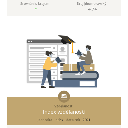
Srovnání s krajem
Kraj Jihomoravský
4,74
Vzdělanost
Index vzdělanosti
jednotka
index
data rok
2021