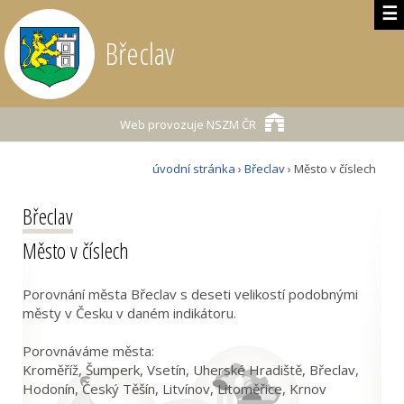
☰
Břeclav
Web provozuje
NSZM ČR
úvodní stránka
›
Břeclav
› Město v číslech
Břeclav
Město v číslech
Porovnání města Břeclav s deseti velikostí podobnými
městy v Česku v daném indikátoru.
Porovnáváme města:
Kroměříž, Šumperk, Vsetín, Uherské Hradiště, Břeclav,
Hodonín, Český Těšín, Litvínov, Litoměřice, Krnov