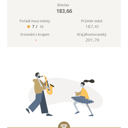
Břeclav
183,66
Pořadí mezi městy
Průměr měst
7 /
187,41
10
Srovnání s krajem
Kraj Jihomoravský
201,76