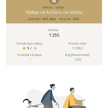
Kultura - výdaje
Výdaje na kulturu na osobu
jednotka
Kč/1 obyv.
data rok
2021
Břeclav
1 255
Pořadí mezi městy
Průměr měst
5 /
1 298,1
10
Srovnání s krajem
Kraj Jihomoravský
290