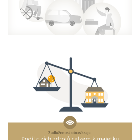
Zadluženost obce/kraje
Podíl cizích zdrojů celkem k majetku