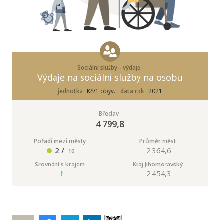
Sociální služby - výdaje
Výdaje na sociální služby na osobu
jednotka
Kč/1 obyv.
data rok
2021
Břeclav
4 799,8
Pořadí mezi městy
Průměr měst
2 /
2 364,6
10
Srovnání s krajem
Kraj Jihomoravský
2 454,3