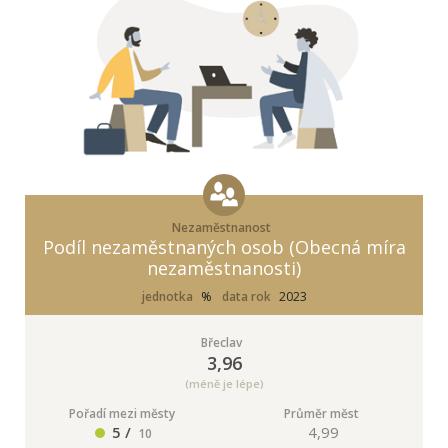
Nezaměstnanost
Podíl nezaměstnaných osob (Obecná míra
nezaměstnanosti)
jednotka
%
data rok
2023
Břeclav
3,96
(méně je lépe)
Pořadí mezi městy
Průměr měst
5 /
4,99
10