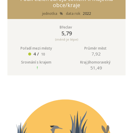
obce/kraje
jednotka
%
data rok
2022
Břeclav
5,79
(méně je lépe)
Pořadí mezi městy
Průměr měst
4 /
7,92
10
Srovnání s krajem
Kraj Jihomoravský
51,49