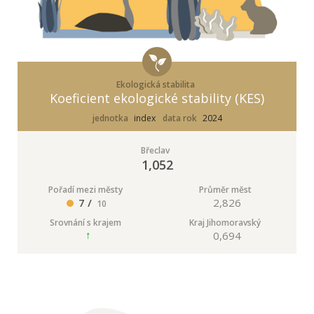
Ekologická stabilita
Koeficient ekologické stability (KES)
jednotka
index
data rok
2024
Břeclav
1,052
Pořadí mezi městy
Průměr měst
7 /
2,826
10
Srovnání s krajem
Kraj Jihomoravský
0,694