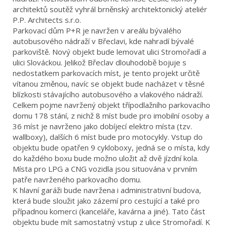
architektů soutěž vyhrál brněnský architektonický ateliér
P.P. Architects s.r.o.
Parkovací dům P+R je navržen v areálu bývalého
autobusového nádraží v Břeclavi, kde nahradí bývalé
parkoviště. Nový objekt bude lemovat ulici Stromořadí a
ulici Slováckou. Jelikož Břeclav dlouhodobě bojuje s
nedostatkem parkovacích míst, je tento projekt určitě
vítanou změnou, navíc se objekt bude nacházet v těsné
blízkosti stávajícího autobusového a vlakového nádraží.
Celkem pojme navržený objekt třípodlažního parkovacího
domu 178 stání, z nichž 8 míst bude pro imobilní osoby a
36 míst je navrženo jako dobíjecí elektro místa (tzv.
wallboxy), dalších 6 míst bude pro motocykly. Vstup do
objektu bude opatřen 9 cykloboxy, jedná se o místa, kdy
do každého boxu bude možno uložit až dvě jízdní kola.
Místa pro LPG a CNG vozidla jsou situována v prvním
patře navrženého parkovacího domu.
K hlavní garáži bude navržena i administrativní budova,
která bude sloužit jako zázemí pro cestující a také pro
případnou komerci (kanceláře, kavárna a jiné). Tato část
objektu bude mít samostatný vstup z ulice Stromořadí. K