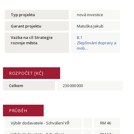
Typ projektu
nová investice
Garant projektu
Matuška Jakub
Vazba na cíl Strategie
B.1
rozvoje města
Zlepšování dopravy a
mob...
ROZPOČET [KČ]
Celkem
230 000 000
PRŮBĚH
Výběr dodavatele - Schválení VŘ
RM 46