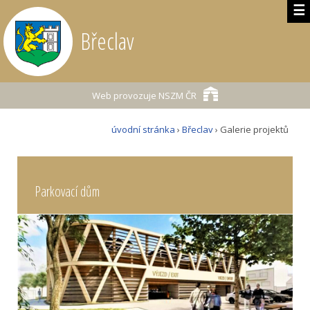
☰
Břeclav
Web provozuje
NSZM ČR
úvodní stránka
›
Břeclav
› Galerie projektů
Parkovací dům