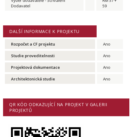
Výběr dodavatele - Schválení
RM 57 +
Dodavatel
59
DALŠÍ INFORMACE K PROJEKTU
Rozpočet a CF projektu
Ano
Studie proveditelnosti
Ano
Projektová dokumentace
Ano
Architektonická studie
Ano
QR KÓD ODKAZUJÍCÍ NA PROJEKT V GALERII
PROJEKTŮ