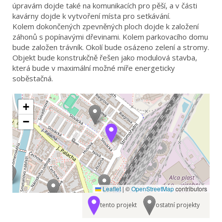
úpravám dojde také na komunikacích pro pěší, a v části
kavárny dojde k vytvoření místa pro setkávání.
Kolem dokončených zpevněných ploch dojde k založení
záhonů s popínavými dřevinami. Kolem parkovacího domu
bude založen trávník. Okolí bude osázeno zelení a stromy.
Objekt bude konstrukčně řešen jako modulová stavba,
která bude v maximální možné míře energeticky
soběstačná.
+
−
Leaflet
|
©
OpenStreetMap
contributors
tento projekt
ostatní projekty