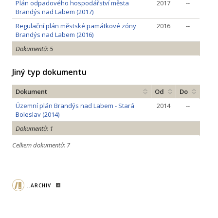
Plán odpadového hospodářství města
2017
--
Brandýs nad Labem (2017)
Regulační plán městské památkové zóny
2016
--
Brandýs nad Labem (2016)
Dokumentů: 5
Jiný typ dokumentu
Dokument
Od
Do
Územní plán Brandýs nad Labem - Stará
2014
--
Boleslav (2014)
Dokumentů: 1
Celkem dokumentů: 7
..ARCHIV