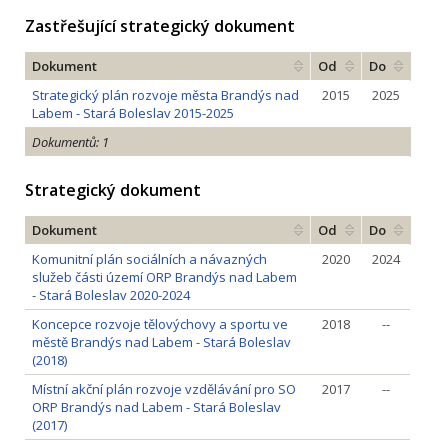
Zastřešující strategický dokument
Dokument
Od
Do
Strategický plán rozvoje města Brandýs nad
2015
2025
Labem - Stará Boleslav 2015-2025
Dokumentů: 1
Strategický dokument
Dokument
Od
Do
Komunitní plán sociálních a návazných
2020
2024
služeb části území ORP Brandýs nad Labem
- Stará Boleslav 2020-2024
Koncepce rozvoje tělovýchovy a sportu ve
2018
--
městě Brandýs nad Labem - Stará Boleslav
(2018)
Místní akční plán rozvoje vzdělávání pro SO
2017
--
ORP Brandýs nad Labem - Stará Boleslav
(2017)