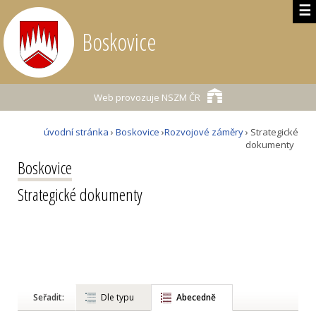
☰
Boskovice
Web provozuje
NSZM ČR
úvodní stránka
›
Boskovice
›
Rozvojové záměry
› Strategické
dokumenty
Boskovice
Strategické dokumenty
Seřadit:
Dle typu
Abecedně