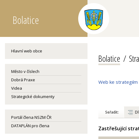
Bolatice
Hlavní web obce
Bolatice
Str
Město v číslech
Dobrá Praxe
Web ke strategiím
Videa
Strategické dokumenty
Seřadit:
Dl
Portál člena NSZM ČR
DATAPLÁN pro člena
Zastřešující str