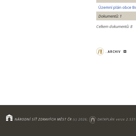
Územní plán obce Bol
Dokumentů: 1
Celkem dokumentů: 8
..ARCHIV
NÁRODNÍ SÍŤ ZDRAVÝCH MĚST ČR
(c) 2026;
DATAPLÁN verze 2.531