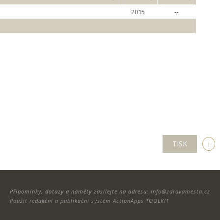
2015
--
TISK
i
Připomínky, dotazy a náměty zasílejte na adresu:
info@zdravamesta.cz
Použit redakční a publikační systém ActionApps TOOLKIT