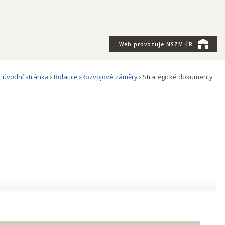
Web provozuje
NSZM ČR
úvodní stránka
›
Bolatice
›
Rozvojové záměry
› Strategické dokumenty