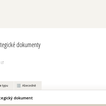
ategické dokumenty
e typu
Abecedně
ategický dokument