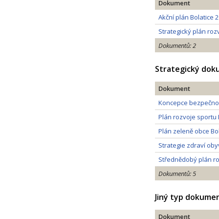
Dokument
Akční plán Bolatice 
Strategický plán rozv
Dokumentů: 2
Strategický do
Dokument
Koncepce bezpečnost
Plán rozvoje sportu 
Plán zeleně obce Bol
Strategie zdraví oby
Střednědobý plán roz
Dokumentů: 5
Jiný typ dokume
Dokument