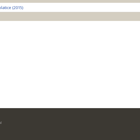
atice (2015)
4