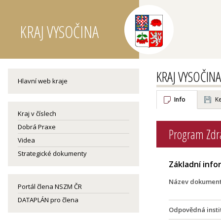
KRAJ VYSOČINA
KRAJ VYSOČINA
Hlavní web kraje
Info
Ke
Kraj v číslech
Dobrá Praxe
Program Zdra
Videa
Strategické dokumenty
Základní inf
Název dokumen
Portál člena NSZM ČR
DATAPLÁN pro člena
Odpovědná insti