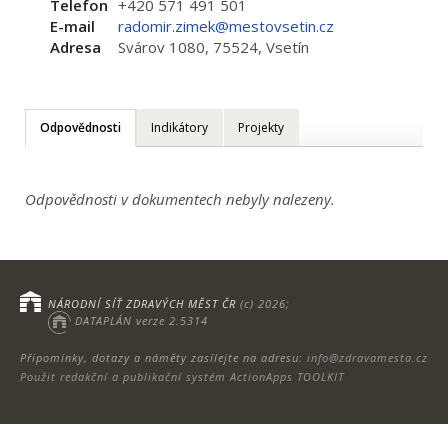
Telefon
+420 571 491 501
E-mail
radomir.zimek@mestovsetin.cz
Adresa
Svárov 1080, 75524, Vsetín
Odpovědnosti
Indikátory
Projekty
Odpovědnosti v dokumentech nebyly nalezeny.
NÁRODNÍ SÍŤ ZDRAVÝCH MĚST ČR
(c) 2026;
DATAPLÁN verze 2.5314
Připomínky, dotazy a náměty zasílejte na adresu:
info@zdravamesta.cz
Použit redakční a publikační systém ActionApps TOOLKIT