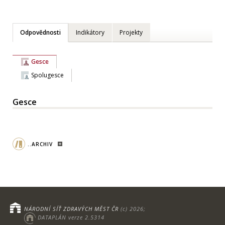
Odpovědnosti
Indikátory
Projekty
Gesce
Spolugesce
Gesce
..ARCHIV
NÁRODNÍ SÍŤ ZDRAVÝCH MĚST ČR
(c) 2026;
DATAPLÁN verze 2.5314