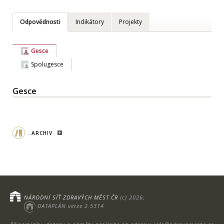
Odpovědnosti
Indikátory
Projekty
Gesce
Spolugesce
Gesce
..ARCHIV
NÁRODNÍ SÍŤ ZDRAVÝCH MĚST ČR
(c) 2026;
DATAPLÁN verze 2.5314