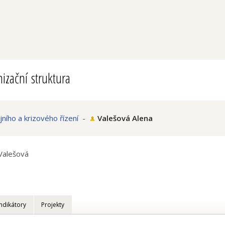
izační struktura
jního a krizového řízení
-
Valešová Alena
Valešová
Indikátory
Projekty