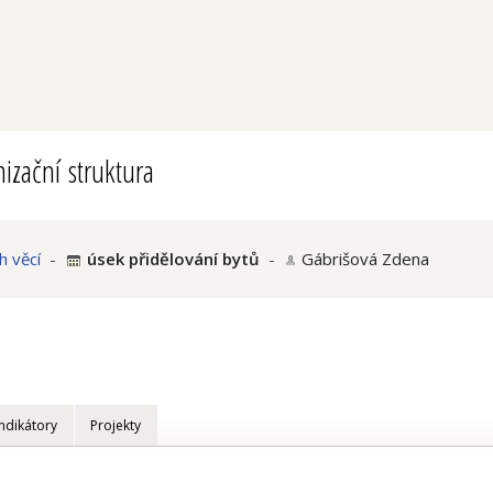
izační struktura
h věcí
-
úsek přidělování bytů
-
Gábrišová Zdena
Indikátory
Projekty