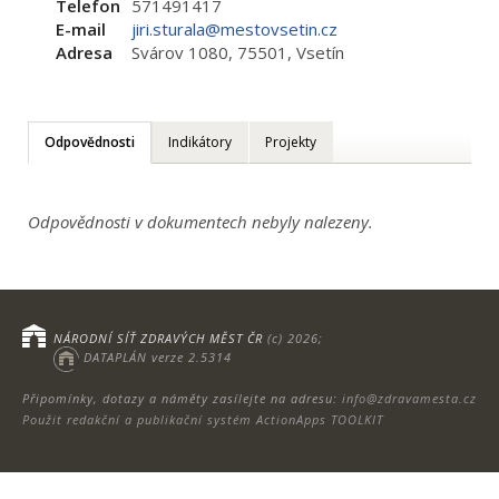
Telefon
571491417
E-mail
jiri.sturala@mestovsetin.cz
Adresa
Svárov 1080, 75501, Vsetín
Odpovědnosti
Indikátory
Projekty
Odpovědnosti v dokumentech nebyly nalezeny.
NÁRODNÍ SÍŤ ZDRAVÝCH MĚST ČR
(c) 2026;
DATAPLÁN verze 2.5314
Připomínky, dotazy a náměty zasílejte na adresu:
info@zdravamesta.cz
Použit redakční a publikační systém ActionApps TOOLKIT