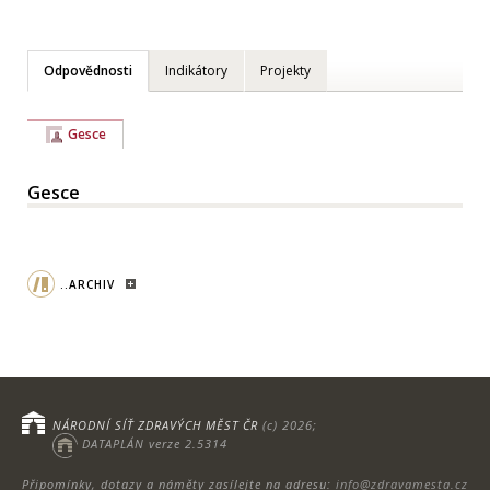
Odpovědnosti
Indikátory
Projekty
Gesce
Gesce
..ARCHIV
NÁRODNÍ SÍŤ ZDRAVÝCH MĚST ČR
(c) 2026;
DATAPLÁN verze 2.5314
Připomínky, dotazy a náměty zasílejte na adresu:
info@zdravamesta.cz