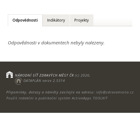
Odpovědnosti
Indikátory
Projekty
Odpovědnosti v dokumentech nebyly nalezeny.
NÁRODNÍ SÍŤ ZDRAVÝCH MĚST ČR
(c) 2026;
DATAPLÁN verze 2.5314
Připomínky, dotazy a náměty zasílejte na adresu:
info@zdravamesta.cz
Použit redakční a publikační systém ActionApps TOOLKIT