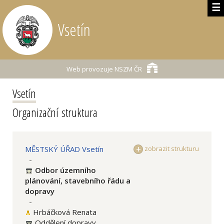
☰
Vsetín
Web provozuje
NSZM ČR
Vsetín
Organizační struktura
MĚSTSKÝ ÚŘAD Vsetín
zobrazit strukturu
-
Odbor územního
plánování, stavebního řádu a
dopravy
-
Hrbáčková Renata
Oddělení dopravy