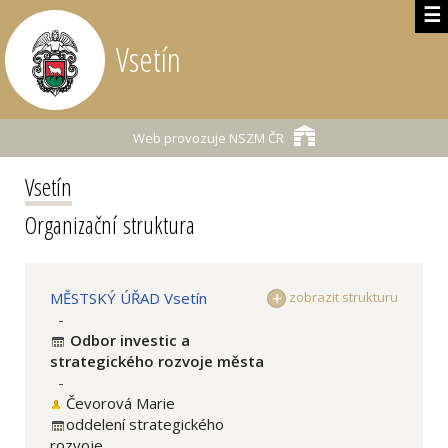
☰
Vsetín
Web provozuje
NSZM ČR
Vsetín
Organizační struktura
MĚSTSKÝ ÚŘAD Vsetín
zobrazit strukturu
-
Odbor investic a
strategického rozvoje města
-
Čevorová Marie
oddelení strategického
rozvoje