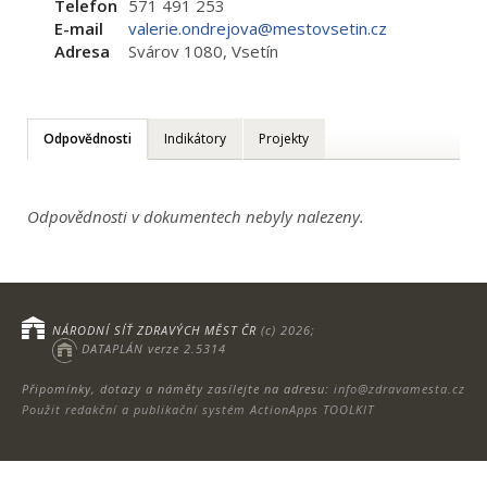
Telefon
571 491 253
E-mail
valerie.ondrejova@mestovsetin.cz
Adresa
Svárov 1080, Vsetín
Odpovědnosti
Indikátory
Projekty
Odpovědnosti v dokumentech nebyly nalezeny.
NÁRODNÍ SÍŤ ZDRAVÝCH MĚST ČR
(c) 2026;
DATAPLÁN verze 2.5314
Připomínky, dotazy a náměty zasílejte na adresu:
info@zdravamesta.cz
Použit redakční a publikační systém ActionApps TOOLKIT