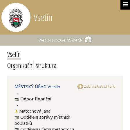
☰
Vsetín
Web provozuje
NSZM ČR
Vsetín
Organizační struktura
MĚSTSKÝ ÚŘAD Vsetín
zobrazit strukturu
-
Odbor finanční
-
Matochová Jana
Oddělení správy místních
poplatků
Oddělení účetní metodiky a