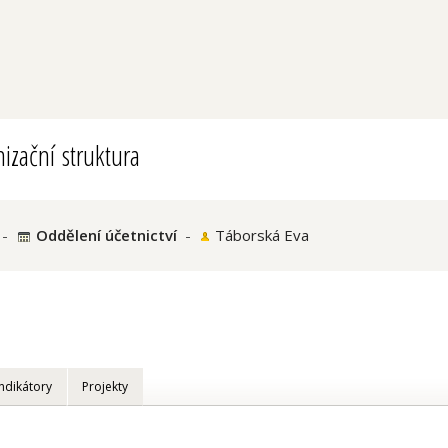
izační struktura
-
Oddělení účetnictví
-
Táborská Eva
Indikátory
Projekty