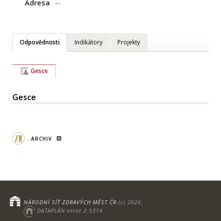
Adresa
--
Odpovědnosti
Indikátory
Projekty
Gesce
Gesce
..ARCHIV
NÁRODNÍ SÍŤ ZDRAVÝCH MĚST ČR
(c) 2026;
DATAPLÁN verze 2.5314