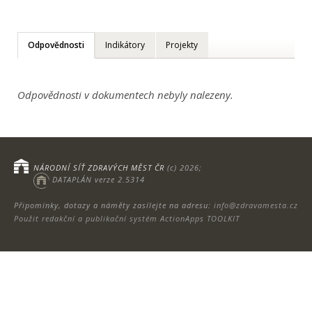
Odpovědnosti
Indikátory
Projekty
Odpovědnosti v dokumentech nebyly nalezeny.
NÁRODNÍ SÍŤ ZDRAVÝCH MĚST ČR
(c) 2026;
DATAPLÁN verze 2.5314
Připomínky, dotazy a náměty zasílejte na adresu:
info@zdravamesta.cz
Použit redakční a publikační systém ActionApps TOOLKIT