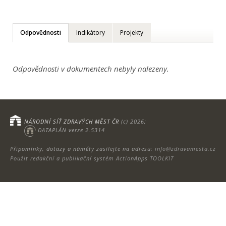
Odpovědnosti
Indikátory
Projekty
Odpovědnosti v dokumentech nebyly nalezeny.
NÁRODNÍ SÍŤ ZDRAVÝCH MĚST ČR
(c) 2026;
DATAPLÁN verze 2.5314
Připomínky, dotazy a náměty zasílejte na adresu:
info@zdravamesta.cz
Použit redakční a publikační systém ActionApps TOOLKIT