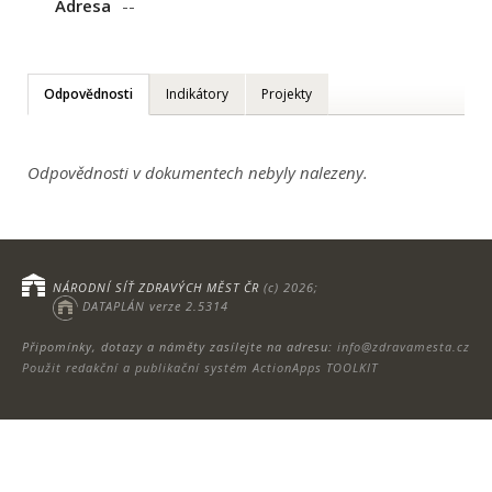
Adresa
--
Odpovědnosti
Indikátory
Projekty
Odpovědnosti v dokumentech nebyly nalezeny.
NÁRODNÍ SÍŤ ZDRAVÝCH MĚST ČR
(c) 2026;
DATAPLÁN verze 2.5314
Připomínky, dotazy a náměty zasílejte na adresu:
info@zdravamesta.cz
Použit redakční a publikační systém ActionApps TOOLKIT