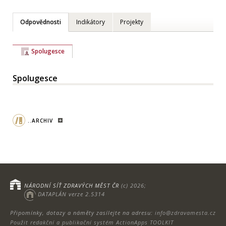
Odpovědnosti
Indikátory
Projekty
Spolugesce
Spolugesce
..ARCHIV
NÁRODNÍ SÍŤ ZDRAVÝCH MĚST ČR
(c) 2026;
DATAPLÁN verze 2.5314
Připomínky, dotazy a náměty zasílejte na adresu:
info@zdravamesta.cz
Použit redakční a publikační systém ActionApps TOOLKIT