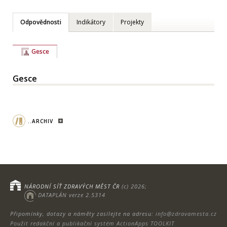
Odpovědnosti
Indikátory
Projekty
Gesce
Gesce
..ARCHIV
NÁRODNÍ SÍŤ ZDRAVÝCH MĚST ČR
(c) 2026;
DATAPLÁN verze 2.5314
Připomínky, dotazy a náměty zasílejte na adresu:
info@zdravamesta.cz
Použit redakční a publikační systém ActionApps TOOLKIT