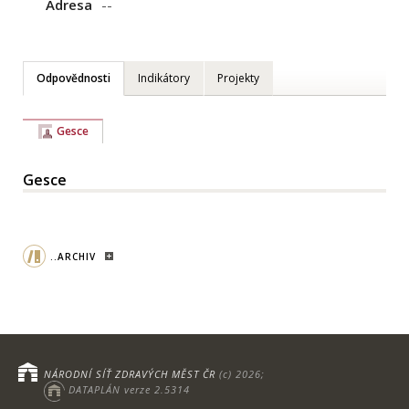
Adresa
--
Odpovědnosti
Indikátory
Projekty
Gesce
Gesce
..ARCHIV
NÁRODNÍ SÍŤ ZDRAVÝCH MĚST ČR
(c) 2026;
DATAPLÁN verze 2.5314