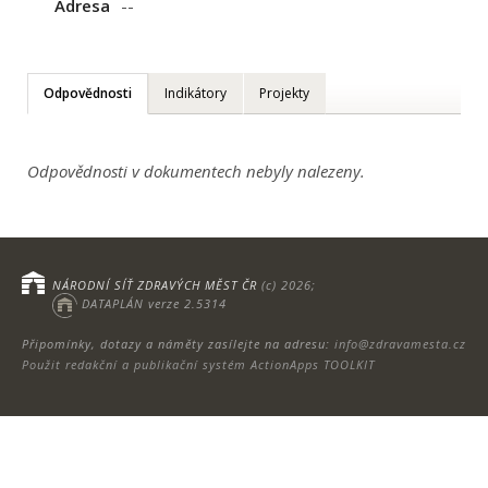
Adresa
--
Odpovědnosti
Indikátory
Projekty
Odpovědnosti v dokumentech nebyly nalezeny.
NÁRODNÍ SÍŤ ZDRAVÝCH MĚST ČR
(c) 2026;
DATAPLÁN verze 2.5314
Připomínky, dotazy a náměty zasílejte na adresu:
info@zdravamesta.cz
Použit redakční a publikační systém ActionApps TOOLKIT