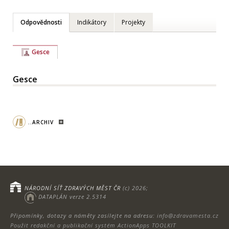
Odpovědnosti
Indikátory
Projekty
Gesce
Gesce
..ARCHIV
NÁRODNÍ SÍŤ ZDRAVÝCH MĚST ČR
(c) 2026;
DATAPLÁN verze 2.5314
Připomínky, dotazy a náměty zasílejte na adresu:
info@zdravamesta.cz
Použit redakční a publikační systém ActionApps TOOLKIT