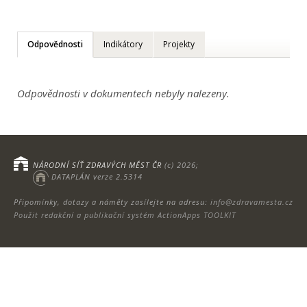
Odpovědnosti
Indikátory
Projekty
Odpovědnosti v dokumentech nebyly nalezeny.
NÁRODNÍ SÍŤ ZDRAVÝCH MĚST ČR
(c) 2026;
DATAPLÁN verze 2.5314
Připomínky, dotazy a náměty zasílejte na adresu:
info@zdravamesta.cz
Použit redakční a publikační systém ActionApps TOOLKIT