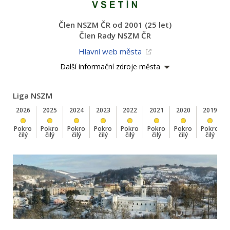
Člen NSZM ČR od 2001 (25 let)
Člen Rady NSZM ČR
Hlavní web města
Další informační zdroje města
Liga NSZM
2026
2025
2024
2023
2022
2021
2020
2019
Pokro
Pokro
Pokro
Pokro
Pokro
Pokro
Pokro
Pokro
čilý
čilý
čilý
čilý
čilý
čilý
čilý
čilý