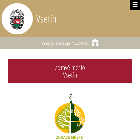
☰
Vsetín
Web provozuje
NSZM ČR
Zdravé město
Vsetín