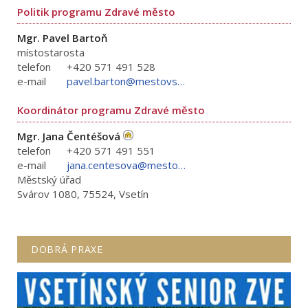
Politik programu Zdravé město
Mgr. Pavel Bartoň
místostarosta
telefon
+420 571 491 528
e-mail
pavel.barton@mestovsetin.cz
Koordinátor programu Zdravé město
Mgr. Jana Čentéšová
telefon
+420 571 491 551
e-mail
jana.centesova@mestovsetin.cz
Městský úřad
Svárov 1080, 75524, Vsetín
DOBRÁ PRAXE