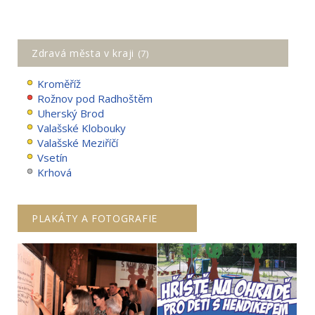
Zdravá města v kraji
(7)
Kroměříž
Rožnov pod Radhoštěm
Uherský Brod
Valašské Klobouky
Valašské Meziříčí
Vsetín
Krhová
PLAKÁTY A FOTOGRAFIE