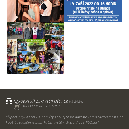
NÁRODNÍ SÍŤ ZDRAVÝCH MĚST ČR
(c) 2026;
DATAPLÁN verze 2.5314
Připomínky, dotazy a náměty zasílejte na adresu:
info@zdravamesta.cz
Použit redakční a publikační systém ActionApps TOOLKIT