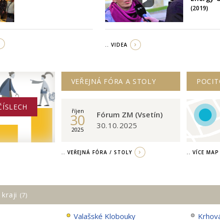
(2019)
.. VIDEA
VEŘEJNÁ FÓRA A STOLY
POCIT
ČÍSLECH
říjen
Fórum ZM (Vsetín)
30
30. 10. 2025
2025
.. VEŘEJNÁ FÓRA / STOLY
.. VÍCE MAP
 kraji
(7)
Valašské Klobouky
Krhov