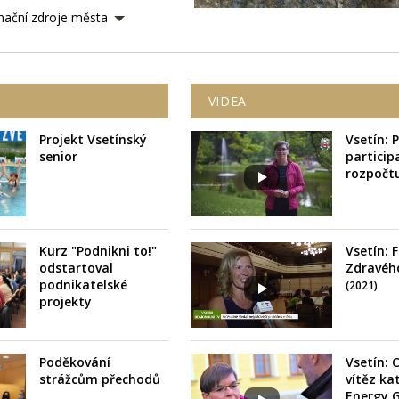
mační zdroje města
VIDEA
Projekt Vsetínský
Vsetín: 
senior
particip
rozpočt
Kurz "Podnikni to!"
Vsetín:
odstartoval
Zdravéh
podnikatelské
(2021)
projekty
Poděkování
Vsetín: 
strážcům přechodů
vítěz ka
Energy 