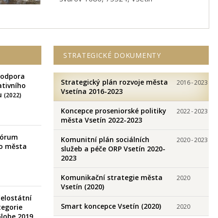
STRATEGICKÉ DOKUMENTY
Podpora
Strategický plán rozvoje města
2016
-
2023
ativního
Vsetína 2016-2023
u
(2022)
Koncepce proseniorské politiky
2022
-
2023
města Vsetín 2022-2023
 Fórum
Komunitní plán sociálních
2020
-
2023
o města
služeb a péče ORP Vsetín 2020-
2023
Komunikační strategie města
2020
Vsetín (2020)
Celostátní
Smart koncepce Vsetín (2020)
tegorie
2020
Globe 2019