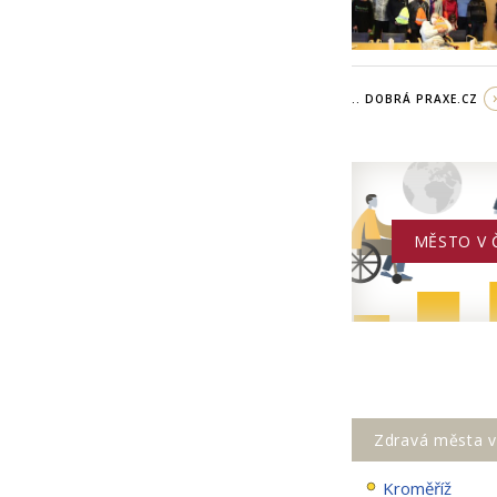
.. DOBRÁ PRAXE.CZ
MĚSTO V 
Zdravá města v
Kroměříž