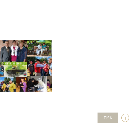
TISK
i