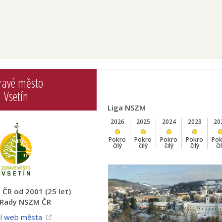
ravé město
Vsetín
Liga NSZM
2026
2025
2024
2023
20
Pokro
Pokro
Pokro
Pokro
Po
čilý
čilý
čilý
čilý
či
ČR od 2001 (25 let)
 Rady NSZM ČR
ní web města