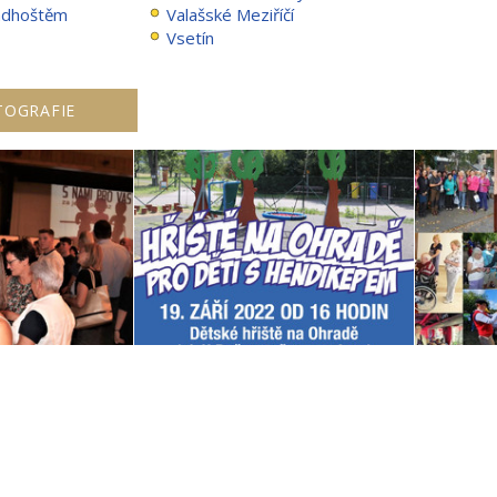
adhoštěm
Valašské Meziříčí
Vsetín
TOGRAFIE