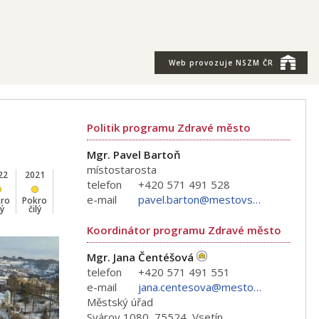
Web provozuje
NSZM ČR
Politik programu Zdravé město
Mgr. Pavel Bartoň
místostarosta
22
2021
2020
2019
2018
2017
2016
2015
2014
telefon
+420 571 491 528
e-mail
pavel.barton@mestovsetin.cz
kro
Pokro
Pokro
Pokro
Pokro
Pokro
Šampi
Šampi
Šampi
lý
čilý
čilý
čilý
čilý
čilý
on
on
on
Koordinátor programu Zdravé město
Mgr. Jana Čentéšová
telefon
+420 571 491 551
e-mail
jana.centesova@mestovsetin.cz
Městský úřad
Svárov 1080, 75524, Vsetín