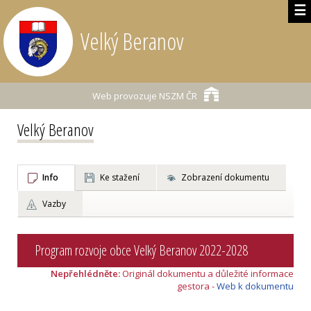
☰
Velký Beranov
Web provozuje
NSZM ČR
Velký Beranov
Info
Ke stažení
Zobrazení dokumentu
Vazby
Program rozvoje obce Velký Beranov 2022-2028
Nepřehlédněte:
Originál dokumentu a důležité informace
gestora -
Web k dokumentu