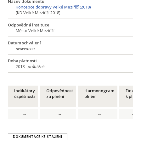
Název dokumentu
Koncepce dopravy Velké Meziříčí (2018)
[KD Velké Meziříčí 2018]
Odpovědná instituce
Město Velké Meziříčí
Datum schválení
neuvedeno
Doba platnosti
2018 -
průběžně
Indikátory
Odpovědnost
Harmonogram
Financ
úspěšnosti
za plnění
plnění
k plnění
--
--
--
--
DOKUMENTACE KE STAŽENÍ