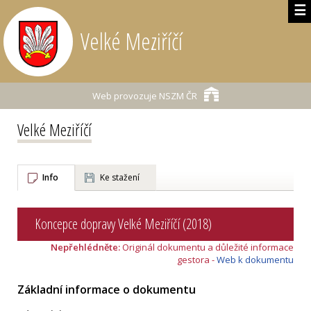
☰
Velké Meziříčí
Web provozuje
NSZM ČR
Velké Meziříčí
Info
Ke stažení
Koncepce dopravy Velké Meziříčí (2018)
Nepřehlédněte:
Originál dokumentu a důležité informace
gestora -
Web k dokumentu
Základní informace o dokumentu