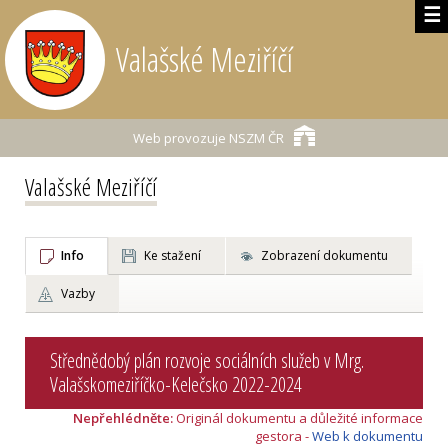
☰
Valašské Meziříčí
Web provozuje
NSZM ČR
Valašské Meziříčí
Info
Ke stažení
Zobrazení dokumentu
Vazby
Střednědobý plán rozvoje sociálních služeb v Mrg.
Valašskomeziříčko-Kelečsko 2022-2024
Nepřehlédněte:
Originál dokumentu a důležité informace
gestora -
Web k dokumentu