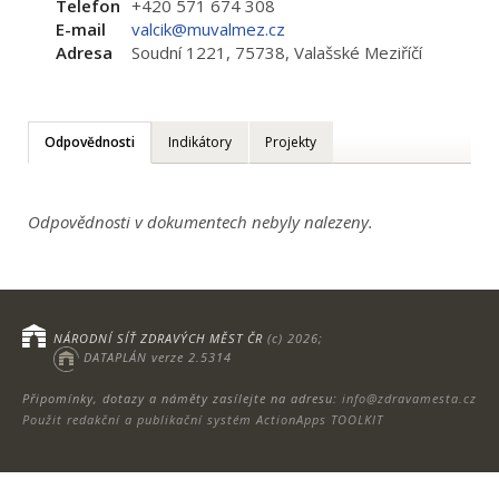
Telefon
+420 571 674 308
E-mail
valcik@muvalmez.cz
Adresa
Soudní 1221, 75738, Valašské Meziříčí
Odpovědnosti
Indikátory
Projekty
Odpovědnosti v dokumentech nebyly nalezeny.
NÁRODNÍ SÍŤ ZDRAVÝCH MĚST ČR
(c) 2026;
DATAPLÁN verze 2.5314
Připomínky, dotazy a náměty zasílejte na adresu:
info@zdravamesta.cz
Použit redakční a publikační systém ActionApps TOOLKIT