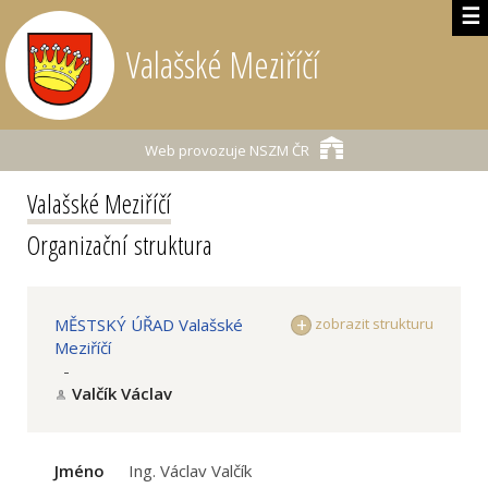
☰
Valašské Meziříčí
Web provozuje
NSZM ČR
Valašské Meziříčí
Organizační struktura
MĚSTSKÝ ÚŘAD Valašské
zobrazit strukturu
Meziříčí
-
Valčík Václav
Jméno
Ing. Václav Valčík