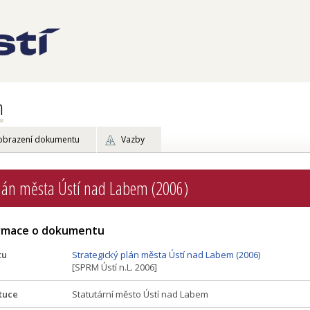
m
obrazení dokumentu
Vazby
plán města Ústí nad Labem (2006)
ormace o dokumentu
tu
Strategický plán města Ústí nad Labem (2006)
[SPRM Ústí n.L. 2006]
tuce
Statutární město Ústí nad Labem