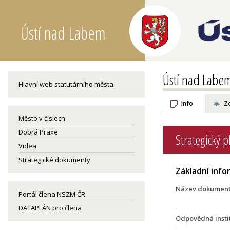
Ústí nad Labem
Ústí nad Labe
Hlavní web statutárního města
Info
Z
Město v číslech
Dobrá Praxe
Strategický 
Videa
Strategické dokumenty
Základní inf
Název dokumen
Portál člena NSZM ČR
DATAPLÁN pro člena
Odpovědná insti