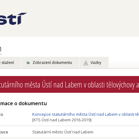
m
 stažení
Zobrazení dokumentu
Vazby
tutárního města Ústí nad Labem v oblasti tělovýchovy 
ormace o dokumentu
tu
Koncepce statutárního města Ústí nad Labem v oblasti t
[KTS Ústí nad Labem 2016-2019]
tuce
Statutární město Ústí nad Labem