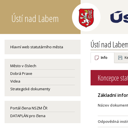
Ústí nad Labem
Ústí nad Labe
Hlavní web statutárního města
Info
Ke
Město v číslech
Dobrá Praxe
Koncepce sta
Videa
Strategické dokumenty
Základní inf
Název dokumen
Portál člena NSZM ČR
DATAPLÁN pro člena
Odpovědná insti