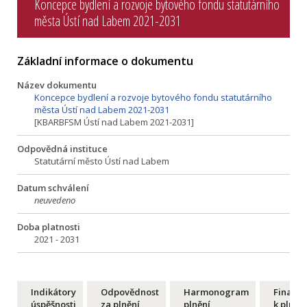
Koncepce bydlení a rozvoje bytového fondu statutárního
města Ústí nad Labem 2021-2031
Základní informace o dokumentu
Název dokumentu
Koncepce bydlení a rozvoje bytového fondu statutárního
města Ústí nad Labem 2021-2031
[KBARBFSM Ústí nad Labem 2021-2031]
Odpovědná instituce
Statutární město Ústí nad Labem
Datum schválení
neuvedeno
Doba platnosti
2021 - 2031
Indikátory
Odpovědnost
Harmonogram
Financ
úspěšnosti
za plnění
plnění
k plnění