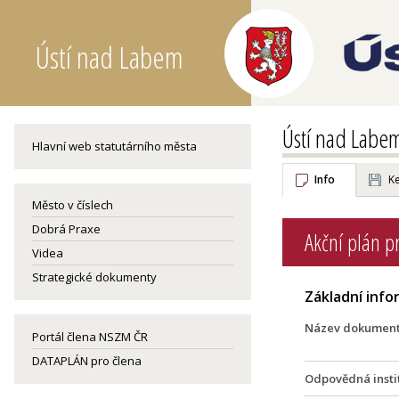
Ústí nad Labem
Ústí nad Labe
Hlavní web statutárního města
Info
Ke
Město v číslech
Dobrá Praxe
Akční plán p
Videa
Strategické dokumenty
Základní inf
Název dokumen
Portál člena NSZM ČR
DATAPLÁN pro člena
Odpovědná insti