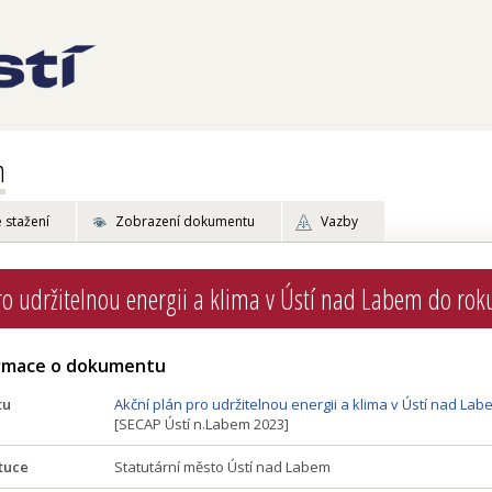
m
 stažení
Zobrazení dokumentu
Vazby
ro udržitelnou energii a klima v Ústí nad Labem do ro
ormace o dokumentu
tu
Akční plán pro udržitelnou energii a klima v Ústí nad La
[SECAP Ústí n.Labem 2023]
tuce
Statutární město Ústí nad Labem