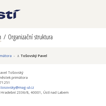
m
Organizační struktura
imátora
-
Tošovský Pavel
Pavel Tošovský
městek primátora
71251
.tosovsky@mag-ul.cz
 Hradební 2336/8, 40001, Ústí nad Labem