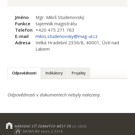
Jméno
Mgr. Miloš Studenovský
Funkce
tajemník magistrátu
Telefon
+420 475 271 763
E-mail
milos.studenovsky@mag-ul.cz
Adresa
Velká Hradební 2336/8, 40001, Ústí nad
Labem
Odpovědnosti
Indikátory
Projekty
Odpovědnosti v dokumentech nebyly nalezeny.
NÁRODNÍ SÍŤ ZDRAVÝCH MĚST ČR
(c) 2026;
DATAPLÁN verze 2.5314