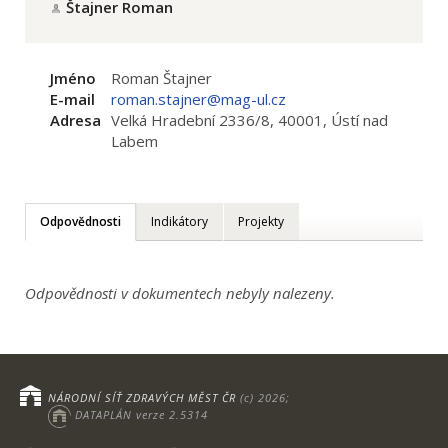
Štajner Roman
Jméno
Roman Štajner
E-mail
roman.stajner@mag-ul.cz
Adresa
Velká Hradební 2336/8, 40001, Ústí nad
Labem
Odpovědnosti
Indikátory
Projekty
Odpovědnosti v dokumentech nebyly nalezeny.
NÁRODNÍ SÍŤ ZDRAVÝCH MĚST ČR
(c) 2026;
DATAPLÁN verze 2.5314