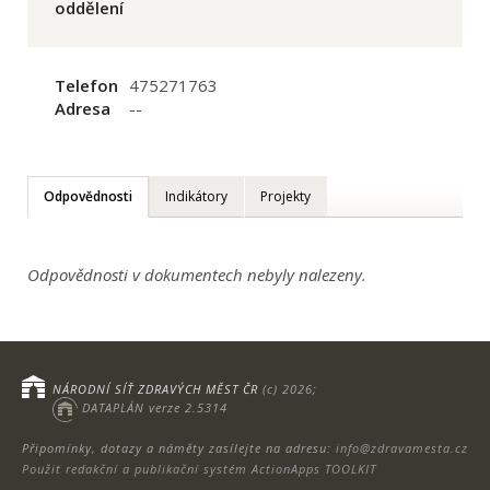
oddělení
Telefon
475271763
Adresa
--
Odpovědnosti
Indikátory
Projekty
Odpovědnosti v dokumentech nebyly nalezeny.
NÁRODNÍ SÍŤ ZDRAVÝCH MĚST ČR
(c) 2026;
DATAPLÁN verze 2.5314
Připomínky, dotazy a náměty zasílejte na adresu:
info@zdravamesta.cz
Použit redakční a publikační systém ActionApps TOOLKIT